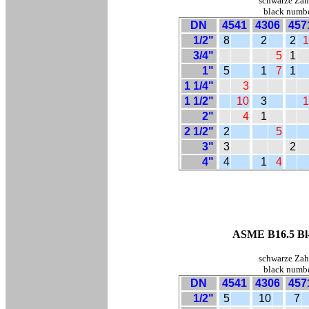
schwarze Zahl
black number
DN
4541
4306
457
1/2"
8
2
2
1
3/4"
5
1
1"
5
1
7
1
1 1/4"
3
1 1/2"
10
3
1
2"
4
1
2 1/2"
2
5
3"
3
2
4"
4
1
4
ASME B16.5 Bl-F
schwarze Zahl
black number
DN
4541
4306
457
1/2"
5
10
7