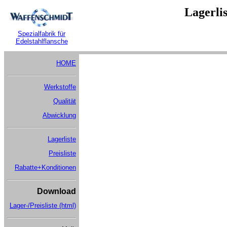
Lagerli
Spezialfabrik für
Edelstahlflansche
HOME
Werkstoffe
Qualität
Abwicklung
Lagerliste
Preisliste
Rabatte+Konditionen
Download
Lager-/Preisliste (html)