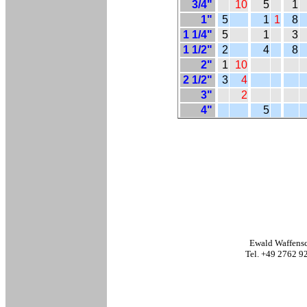
3/4"
10
5
1
1"
5
1
1
8
1 1/4"
5
1
3
1 1/2"
2
4
8
2"
1
10
2 1/2"
3
4
3"
2
4"
5
Ewald Waffens
Tel. +49 2762 9